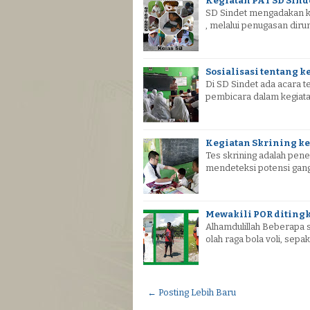
Kegiatan PAT SD Sind
SD Sindet mengadakan keg
, melalui penugasan dir
Sosialisasi tentang 
Di SD Sindet ada acara t
pembicara dalam kegiatan
Kegiatan Skrining k
Tes skrining adalah pen
mendeteksi potensi gang
Mewakili POR diting
Alhamdulillah Beberapa 
olah raga bola voli, sepak
← Posting Lebih Baru