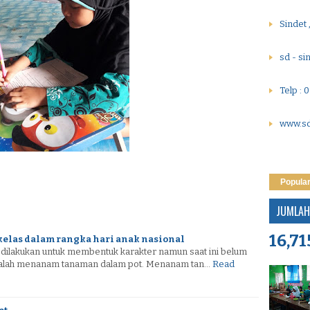
Sindet 
sd - s
Telp :
www.sd
Popula
JUMLAH
16,71
kelas dalam rangka hari anak nasional
 dilakukan untuk membentuk karakter namun saat ini belum
dalah menanam tanaman dalam pot. Menanam tan…
Read