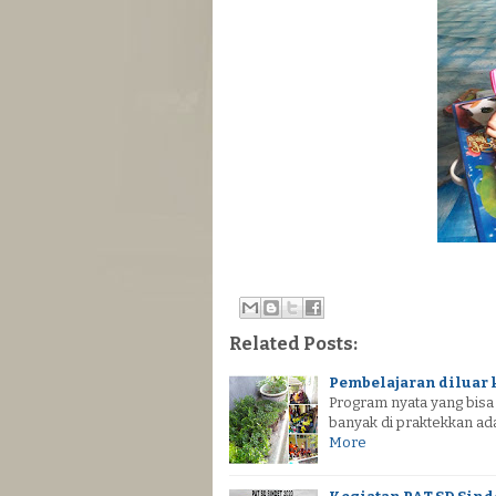
Related Posts:
Pembelajaran diluar 
Program nyata yang bisa
banyak di praktekkan a
More