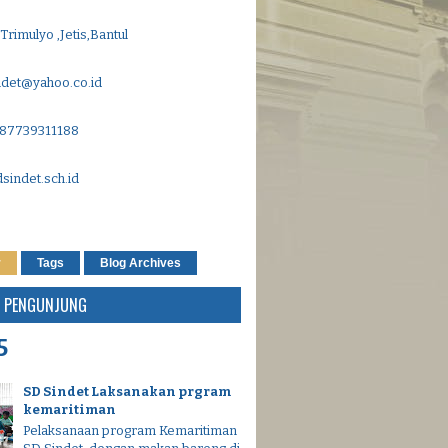
,Trimulyo ,Jetis,Bantul
indet@yahoo.co.id
 087739311188
sindet.sch.id
r
Tags
Blog Archives
 PENGUNJUNG
5
SD Sindet Laksanakan prgram
kemaritiman
Pelaksanaan program Kemaritiman