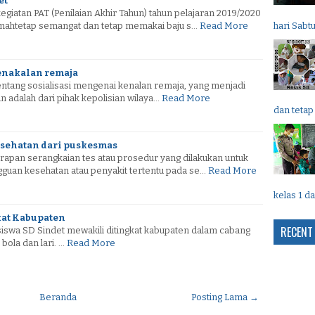
et
iatan PAT (Penilaian Akhir Tahun) tahun pelajaran 2019/2020
umahtetap semangat dan tetap memakai baju s…
Read More
hari Sabt
kenakalan remaja
entang sosialisasi mengenai kenalan remaja, yang menjadi
 adalah dari pihak kepolisian wilaya…
Read More
dan tetap
esehatan dari puskesmas
erapan serangkaian tes atau prosedur yang dilakukan untuk
guan kesehatan atau penyakit tertentu pada se…
Read More
kelas 1 da
kat Kabupaten
RECENT
siswa SD Sindet mewakili ditingkat kabupaten dalam cabang
 bola dan lari. …
Read More
Beranda
Posting Lama →